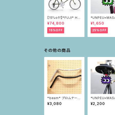
【15%off】*FUJI* HE
*UNPEU×MAS
LION
*PIKAPIKAリ
¥74,800
¥1,650
ー green
15%OFF
25%OFF
その他の商品
*beam* プロムナード
*UNPEU×MAS
ハンドルバー
*PIKAPIKAリ
¥3,080
¥2,200
ー purple