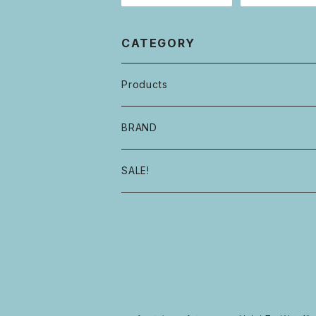
CATEGORY
Products
自転車・フレーム
BRAND
ハンドル・ステム・グリップ・ヘッドセット
E.B.S
SALE!
サドル・シートピラー・シートクランプ
GROWN
タイヤ・チューブ
MOULTON
ホイール・ハブ・リム
DAHON