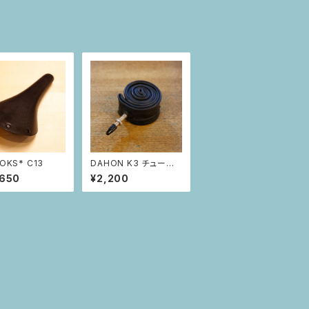
OKS* C13
DAHON K3 チューブ
（14インチ）
,650
¥2,200