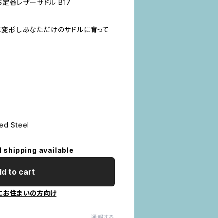
S定番レザーサドル B17
に変形しあなただけのサドルに育って
ed Steel
l shipping available
d to cart
にお住まいの方向け
通報する