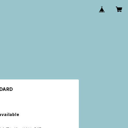
NDARD
available