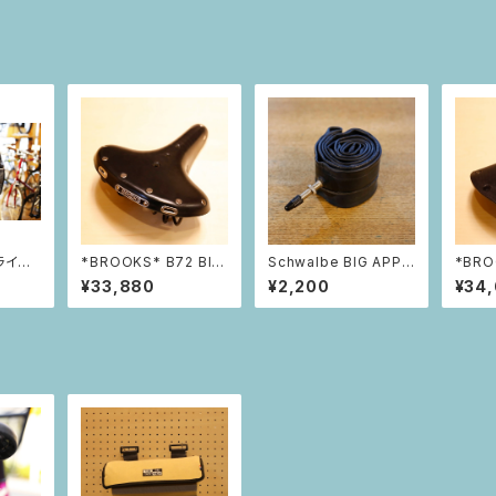
ライド
*BROOKS* B72 Bla
Schwalbe BIG APPL
*BRO
ント】
ck
E 対応チューブ（14イン
¥33,880
¥2,200
¥34
チ）