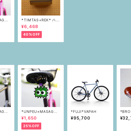
AGON
*TIMTAS+REK* ハン
フレクタ
ドルバーバッグ
¥6,468
40%OFF
AGON
*UNPEU×MASAGON
*FUJI*VAPAH
*BRO
フレクタ
*PIKAPIKAリフレクタ
¥1,650
¥95,700
¥32
ー green
25%OFF