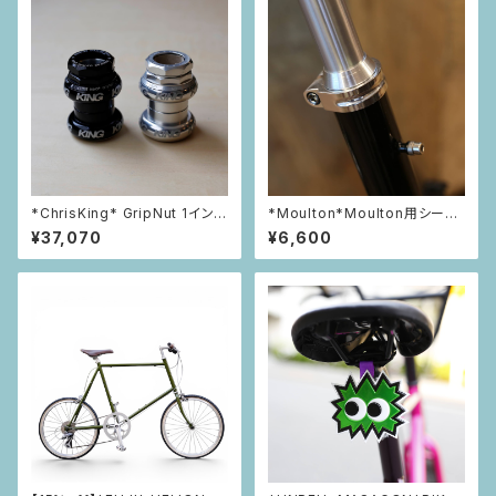
*ChrisKing* GripNut 1インチ
*Moulton*Moulton用シート
スレッド ヘッドセット
ポストシム
¥37,070
¥6,600