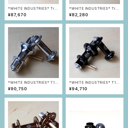
*WHITE INDUSTRIES* Trac
*WHITE INDUSTRIES* Trac
k Hub 前後セット (32h Black)
k Hub 前後セット (32h Silve
¥87,670
¥82,280
r)
*WHITE INDUSTRIES* T11
*WHITE INDUSTRIES* T11
前後セット (32h Silver)
前後セット (28h Black)
¥90,750
¥94,710