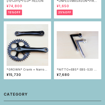
【15%off】*FUJI* HELION
*UNPEU×MASAGON*PIKAP
IKAリフレクター green
¥74,800
¥1,650
15%OFF
25%OFF
*GROWN* Crank + Narrow
*NITTO×EBS* EBS-S20 ST
Wide Chainring Set 36t
EM (ブラック)
¥15,730
¥7,680
CATEGORY