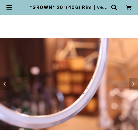
*GROWN* 20"(406) Rim | velo
life UNPEU