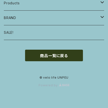
Products
自転車・フレーム
BRAND
ハンドル・ステム・グリップ・ヘッドセット
E.B.S
SALE!
サドル・シートピラー・シートクランプ
GROWN
商品一覧に戻る
タイヤ・チューブ
MOULTON
ホイール・ハブ・リム
DAHON
© velo life UNPEU
Powered by
ペダル・クランク・BB・チェーンリング・チェーン
KHS
ブレーキ・シフター・レバー
BRUNO