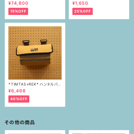
IKAリフレクター green
¥74,800
¥1,650
15%OFF
25%OFF
*TIMTAS+REK* ハンドルバー
バッグ
¥6,468
40%OFF
その他の商品