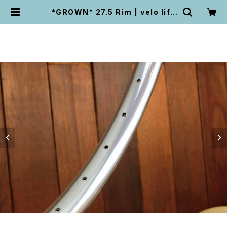
*GROWN* 27.5 Rim | velo life
UNPEU