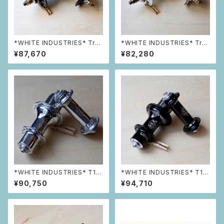
*WHITE INDUSTRIES* Trac
*WHITE INDUSTRIES* Trac
k Hub 前後セット (32h Black)
k Hub 前後セット (32h Silve
¥87,670
¥82,280
r)
*WHITE INDUSTRIES* T11
*WHITE INDUSTRIES* T11
前後セット (32h Silver)
前後セット (28h Black)
¥90,750
¥94,710