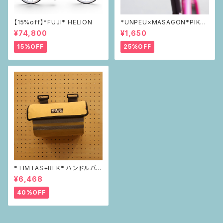
【15%off】*FUJI* HELION
*UNPEU×MASAGON*PIKAP
IKAリフレクター green
¥74,800
¥1,650
15%OFF
25%OFF
*TIMTAS+REK* ハンドルバー
バッグ
¥6,468
40%OFF