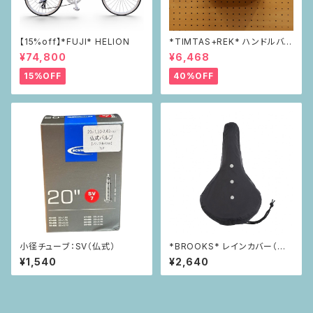
【15%off】*FUJI* HELION
*TIMTAS+REK* ハンドルバー
バッグ
¥74,800
¥6,468
15%OFF
40%OFF
小径チューブ：SV（仏式）
*BROOKS* レインカバー（M
サイズ）
¥1,540
¥2,640