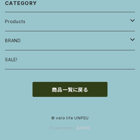
CATEGORY
Products
自転車・フレーム
BRAND
ハンドル・ステム・グリップ・ヘッドセット
E.B.S
SALE!
サドル・シートピラー・シートクランプ
GROWN
商品一覧に戻る
タイヤ・チューブ
MOULTON
ホイール・ハブ・リム
DAHON
© velo life UNPEU
Powered by
ペダル・クランク・BB・チェーンリング・チェーン
KHS