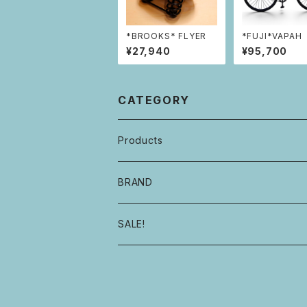
*BROOKS* FLYER
*FUJI*VAPAH
¥27,940
¥95,700
CATEGORY
Products
自転車・フレーム
BRAND
ハンドル・ステム・グリップ・ヘッドセット
E.B.S
SALE!
サドル・シートピラー・シートクランプ
GROWN
タイヤ・チューブ
MOULTON