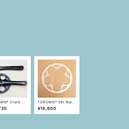
WN* Crank +
*GROWN* 56t Narro
w Wide Chainr
w Wide Chainring (S
730
¥19,800
et 36t
ilver)