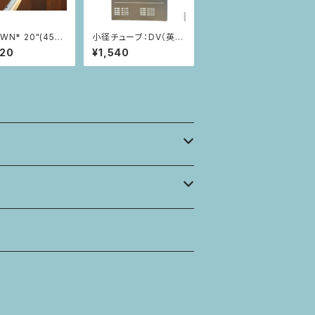
WN* 20"(451)
小径チューブ：DV（英
式）
620
¥1,540