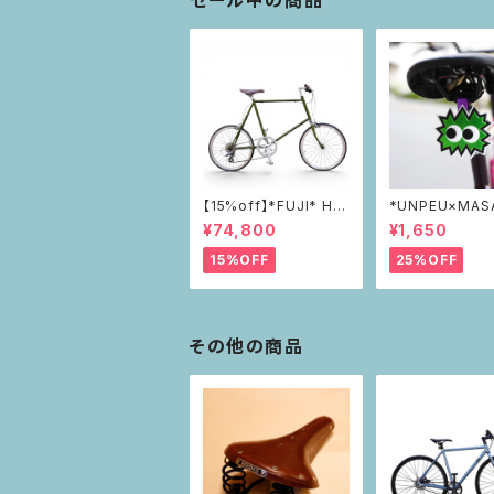
セール中の商品
【15%off】*FUJI* HE
*UNPEU×MAS
LION
*PIKAPIKAリ
¥74,800
¥1,650
ー green
15%OFF
25%OFF
その他の商品