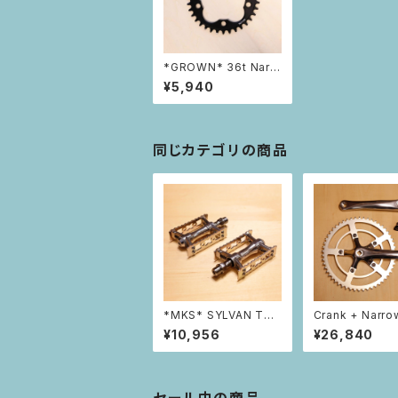
*GROWN* 36t Narr
ow Wide Chainring
¥5,940
同じカテゴリの商品
*MKS* SYLVAN TO
Crank + Narro
URING NEXT
e Silver Chain
¥10,956
¥26,840
et 54t