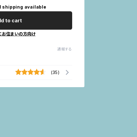
l shipping available
d to cart
にお住まいの方向け
通報する
(35)