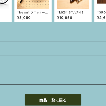
*beam* プロムナード
*MKS* SYLVAN STR
*GRO
ハンドルバー
EAM NEXT
Rim
¥3,080
¥10,956
¥4,
商品一覧に戻る