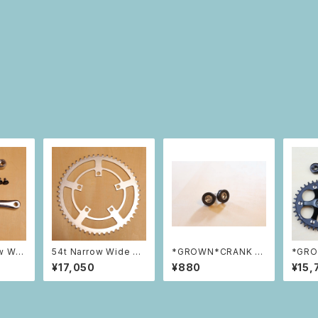
w Wid
54t Narrow Wide Ch
*GROWN*CRANK B
*GRO
ring S
ainring (Silver)
OLTS
Narro
¥17,050
¥880
¥15,
ing S