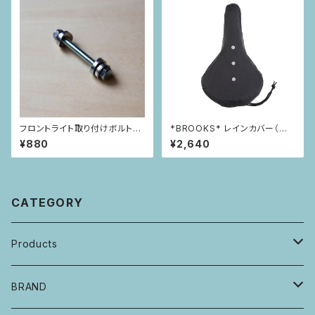
フロントライト取り付けボルトセ
*BROOKS* レインカバー（M
ット
サイズ）
¥880
¥2,640
CATEGORY
Products
自転車・フレーム
BRAND