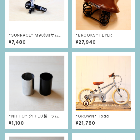
*SUNRACE* M90(8sサムシ
*BROOKS* FLYER
フター)
¥7,480
¥27,940
*NITTO* クロモリ製コラムス
*GROWN* Todd
ペーサー 50mm 1-1/8インチ
¥1,100
¥21,780