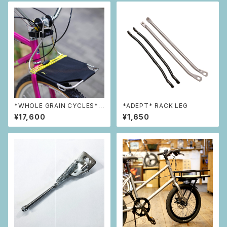
*WHOLE GRAIN CYCLES* J
*ADEPT* RACK LEG
ack The Bike Rack
¥17,600
¥1,650