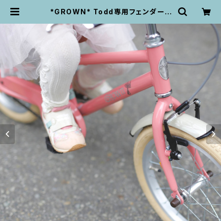
*GROWN* Todd専用フェンダー |
velo life UNPEU