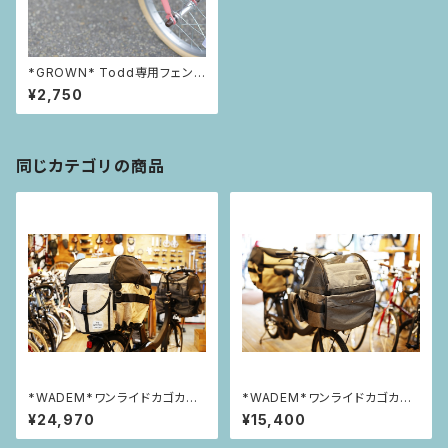
*GROWN* Todd専用フェンダ
ー
¥2,750
同じカテゴリの商品
*WADEM*ワンライドカゴカバ
*WADEM*ワンライドカゴカバ
ー【リア】
ー【フロント】
¥24,970
¥15,400