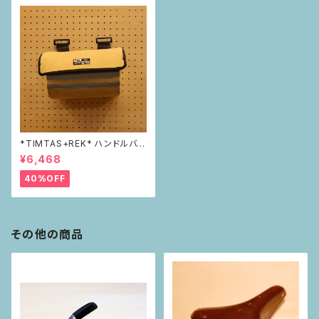
*TIMTAS+REK* ハンドルバー
バッグ
¥6,468
40%OFF
その他の商品