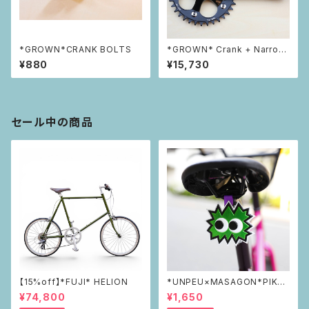
*GROWN*CRANK BOLTS
*GROWN* Crank + Narrow
Wide Chainring Set 36t
¥880
¥15,730
セール中の商品
【15%off】*FUJI* HELION
*UNPEU×MASAGON*PIKAP
IKAリフレクター green
¥74,800
¥1,650