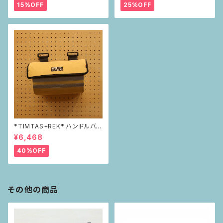
15%OFF
25%OFF
*TIMTAS+REK* ハンドルバー
バッグ
¥6,468
40%OFF
その他の商品