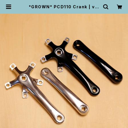
*GROWN* PCD110 Crank | vel
o life UNPEU