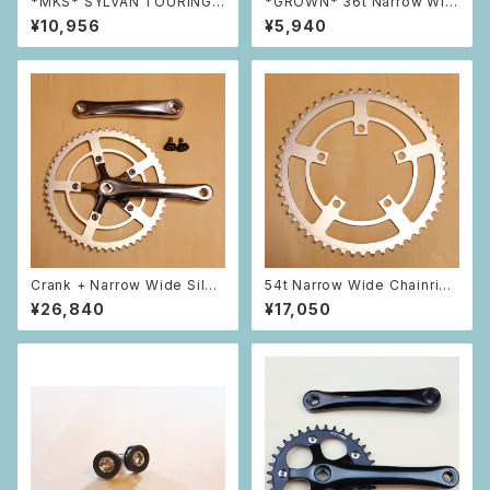
*MKS* SYLVAN TOURING
*GROWN* 36t Narrow Wid
NEXT
e Chainring
¥10,956
¥5,940
Crank + Narrow Wide Silve
54t Narrow Wide Chainring
r Chainring Set 54t
(Silver)
¥26,840
¥17,050