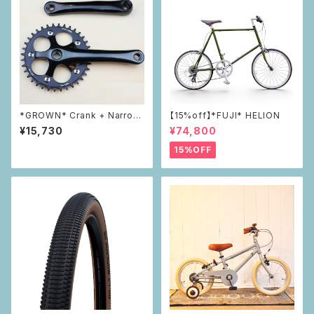
*GROWN* Crank + Narrow
【15%off】*FUJI* HELION
Wide Chainring Set 36t
¥15,730
¥74,800
15%OFF