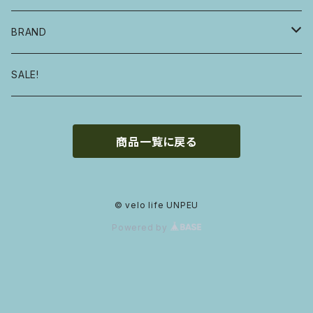
自転車・フレーム
BRAND
ハンドル・ステム・グリップ・ヘッドセット
E.B.S
SALE!
サドル・シートピラー・シートクランプ
GROWN
商品一覧に戻る
タイヤ・チューブ
MOULTON
ホイール・ハブ・リム
DAHON
© velo life UNPEU
Powered by
ペダル・クランク・BB・チェーンリング・チェーン
KHS
ブレーキ・シフター・レバー
BRUNO