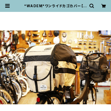
*WADEM*ワンライドカゴカバー【リ
ア】 | velo life UNPEU