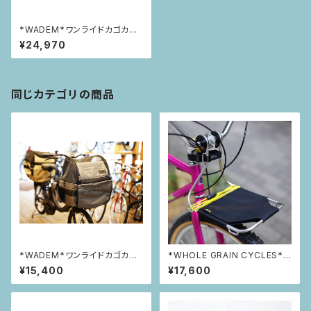
*WADEM*ワンライドカゴカバ
ー【リア】
¥24,970
同じカテゴリの商品
*WADEM*ワンライドカゴカバ
*WHOLE GRAIN CYCLES* J
ー【フロント】
ack The Bike Rack
¥15,400
¥17,600