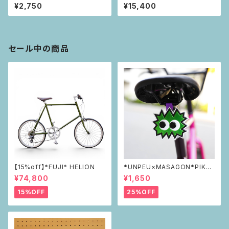
ー
¥2,750
¥15,400
セール中の商品
【15%off】*FUJI* HELION
*UNPEU×MASAGON*PIKAP
IKAリフレクター green
¥74,800
¥1,650
15%OFF
25%OFF