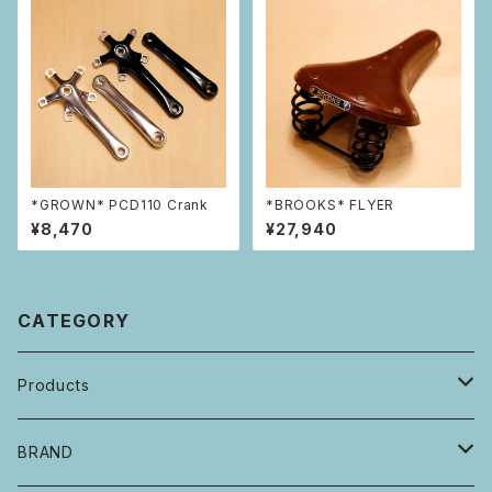
*GROWN* PCD110 Crank
*BROOKS* FLYER
¥8,470
¥27,940
CATEGORY
Products
自転車・フレーム
BRAND