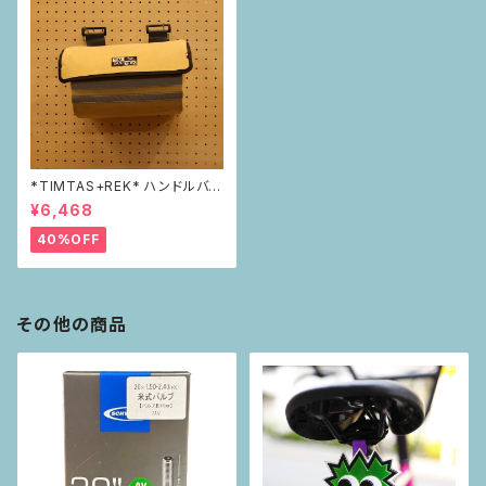
*TIMTAS+REK* ハンドルバー
バッグ
¥6,468
40%OFF
その他の商品