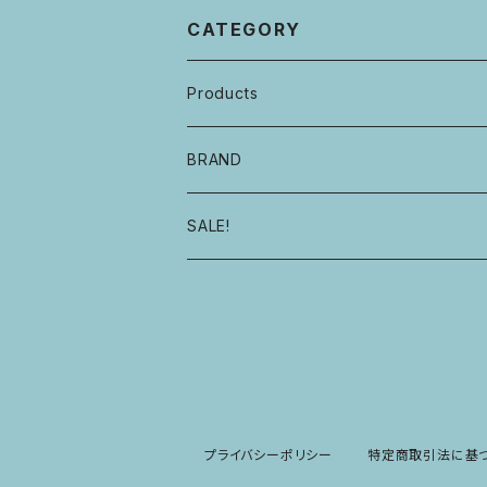
CATEGORY
Products
自転車・フレーム
BRAND
ハンドル・ステム・グリップ・ヘッドセット
E.B.S
SALE!
サドル・シートピラー・シートクランプ
GROWN
タイヤ・チューブ
MOULTON
ホイール・ハブ・リム
DAHON
プライバシーポリシー
特定商取引法に基