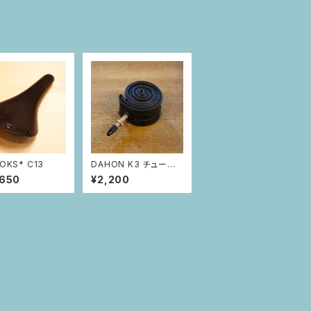
OKS* C13
DAHON K3 チューブ
（14インチ）
,650
¥2,200