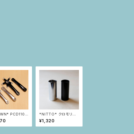
WN* PCD110
*NITTO* クロモリ製
k
コラムスペーサー 70m
470
¥1,320
m 1インチ