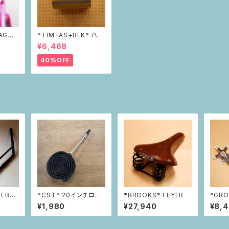
AGON
*TIMTAS+REK* ハン
フレクタ
ドルバーバッグ
¥6,468
40%OFF
 EBS-
*CST* 20インチロン
*BROOKS* FLYER
*GRO
（ブラッ
グバルブチューブ
Cran
¥1,980
¥27,940
¥8,