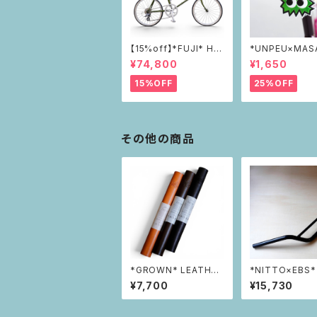
【15%off】*FUJI* HE
*UNPEU×MAS
LION
*PIKAPIKAリ
¥74,800
¥1,650
ー green
15%OFF
25%OFF
その他の商品
*GROWN* LEATHER
*NITTO×EBS*
FRAME COVER(lon
40ハンドルバー
¥7,700
¥15,730
g)
ク）