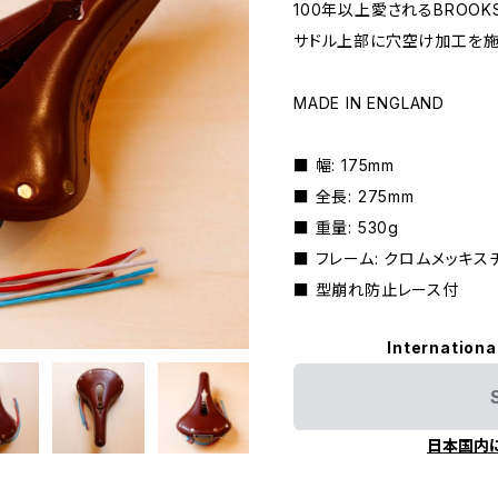
100年以上愛されるBROOK
サドル上部に穴空け加工を施
MADE IN ENGLAND
■ 幅: 175mm
■ 全長: 275mm
■ 重量: 530g
■ フレーム: クロムメッキ
■ 型崩れ防止レース付
Internationa
日本国内