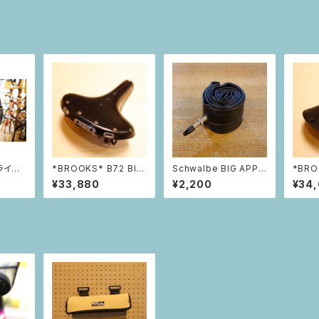
ライド
*BROOKS* B72 Bla
Schwalbe BIG APPL
*BRO
ント】
ck
E 対応チューブ（14イン
¥33,880
¥2,200
¥34
チ）