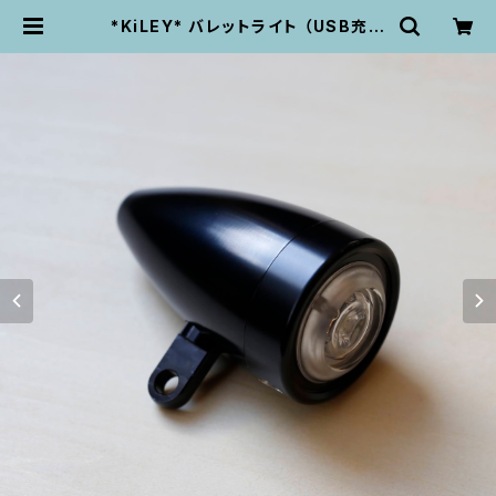
*KiLEY* バレットライト （USB充電
式砲弾ライト） フロント用 LM-018
（ブラック） | velo life UNPEU