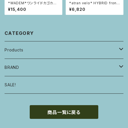
*WADEM*ワンライドカゴカバ
*atran velo* HYBRID front
ー【フロント】
carrier
¥15,400
¥6,820
CATEGORY
Products
自転車・フレーム
BRAND
ハンドル・ステム・グリップ・ヘッドセット
E.B.S
SALE!
サドル・シートピラー・シートクランプ
GROWN
商品一覧に戻る
タイヤ・チューブ
MOULTON