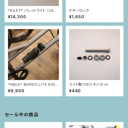
*KiLEY* バレットライト （USB
ドギーロック
充電式砲弾ライト） フロント用 L
¥14,300
¥1,650
M-018（シルバー）
*ABUS* BORDO LITE 605
ライト取り付けネジセット
5/85K
¥9,900
¥440
セール中の商品