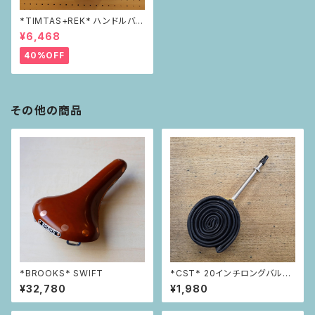
*TIMTAS+REK* ハンドルバー
バッグ
¥6,468
40%OFF
その他の商品
*BROOKS* SWIFT
*CST* 20インチロングバルブ
チューブ
¥32,780
¥1,980