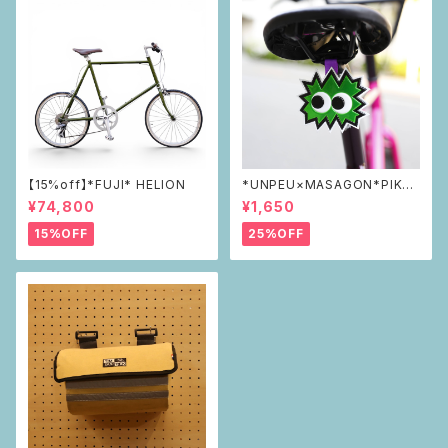
【15%off】*FUJI* HELION
*UNPEU×MASAGON*PIKAP
IKAリフレクター green
¥74,800
¥1,650
15%OFF
25%OFF