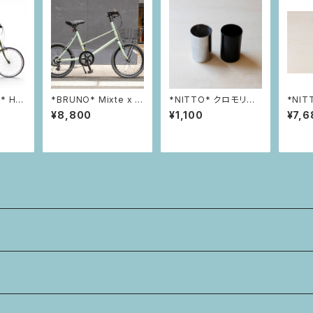
I* HE
*BRUNO* Mixte x W
*NITTO* クロモリ製
*NIT
ire Basket Custom
コラムスペーサー 50m
S20 
¥8,800
¥1,100
¥7,6
Kit
m 1-1/8インチ