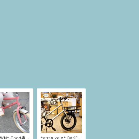
OWN* Todd専用
*atran velo* BAKER