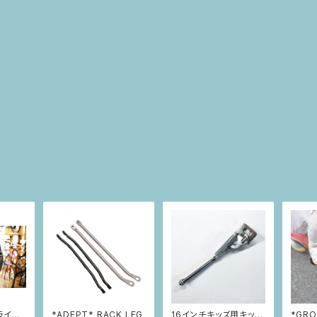
ライド
*ADEPT* RACK LEG
16インチキッズ用キック
*GR