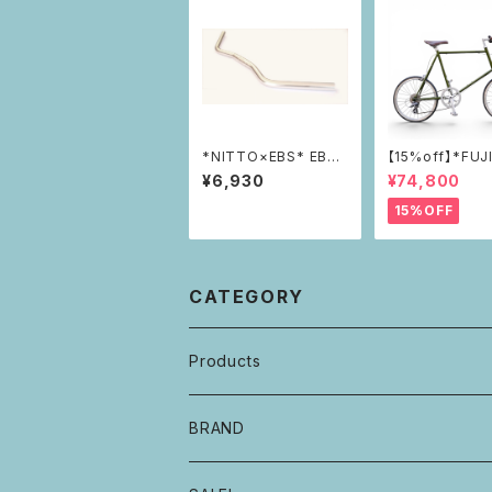
*NITTO×EBS* EBS-
【15%off】*FUJ
20ハンドルバー(シルバ
LION
¥6,930
¥74,800
ー)
15%OFF
CATEGORY
Products
自転車・フレーム
BRAND