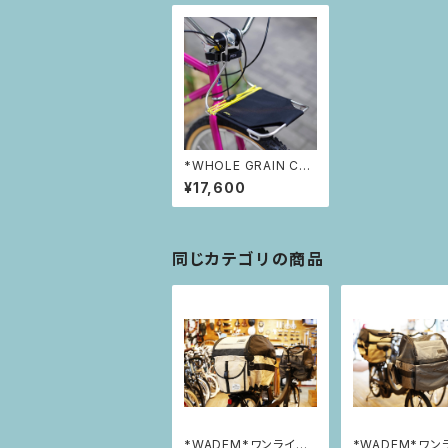
*WHOLE GRAIN CY
CLES* Jack The Bik
¥17,600
e Rack
同じカテゴリの商品
*WADEM*ワンライド
*WADEM*ワン