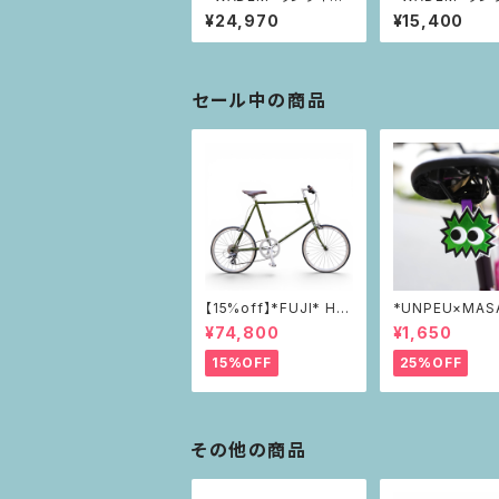
カゴカバー【リア】
カゴカバー【フロ
¥24,970
¥15,400
セール中の商品
【15%off】*FUJI* HE
*UNPEU×MAS
LION
*PIKAPIKAリ
¥74,800
¥1,650
ー green
15%OFF
25%OFF
その他の商品