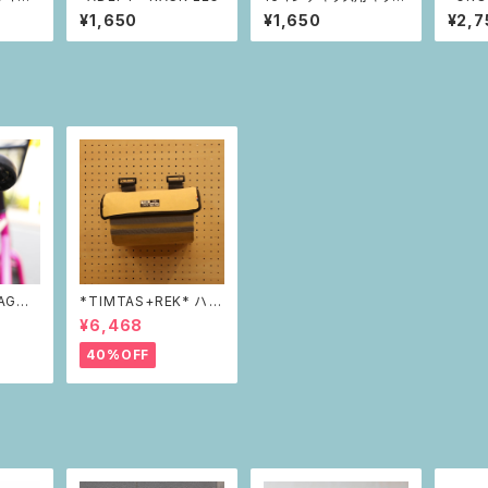
ント】
スタンド
フェン
¥1,650
¥1,650
¥2,7
AGON
*TIMTAS+REK* ハン
フレクタ
ドルバーバッグ
¥6,468
40%OFF