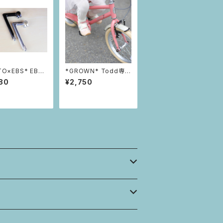
TO×EBS* EBS-
*GROWN* Todd専用
STEM (ブラック)
フェンダー
80
¥2,750