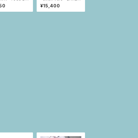
ダー
Y
50
¥15,400