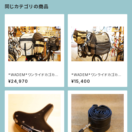
同じカテゴリの商品
*WADEM*ワンライドカゴカバ
*WADEM*ワンライドカゴカバ
ー【リア】
ー【フロント】
¥24,970
¥15,400