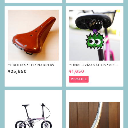
*BROOKS* B17 NARROW
*UNPEU×MASAGON*PIKAP
IKAリフレクター green
¥25,850
¥1,650
25%OFF