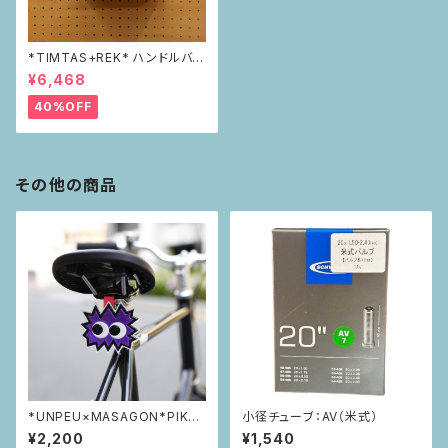
*TIMTAS+REK* ハンドルバー
バッグ
¥6,468
40%OFF
その他の商品
*UNPEU×MASAGON*PIKAP
小径チューブ：AV（米式）
IKAリフレクター purple
¥2,200
¥1,540