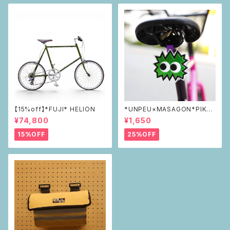
【15%off】*FUJI* HELION
*UNPEU×MASAGON*PIKAP
IKAリフレクター green
¥74,800
¥1,650
15%OFF
25%OFF