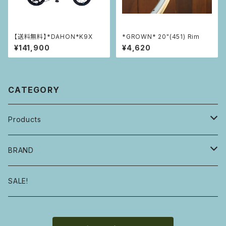
【送料無料】*DAHON*K9X
*GROWN* 20"(451) Rim
¥141,900
¥4,620
CATEGORY
Products
自転車・フレーム
BRAND
ハンドル・ステム・グリップ・ヘッドセット
E.B.S
SALE!
サドル・シートピラー・シートクランプ
GROWN