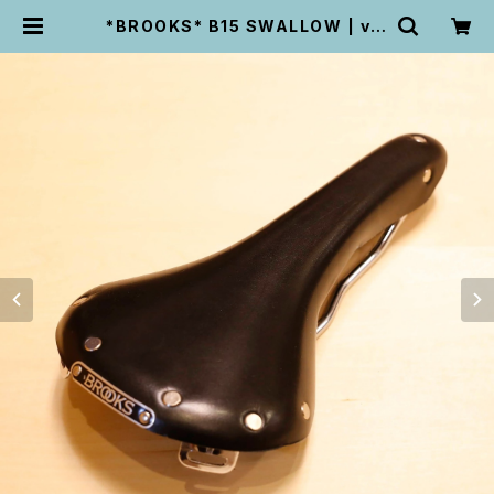
*BROOKS* B15 SWALLOW | vel
o life UNPEU